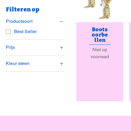
Filteren op
Productsoort
Boots
Best Seller
oorbe
llen
Prijs
Niet op
voorraad
Kleur steen
€ 9
€ 24