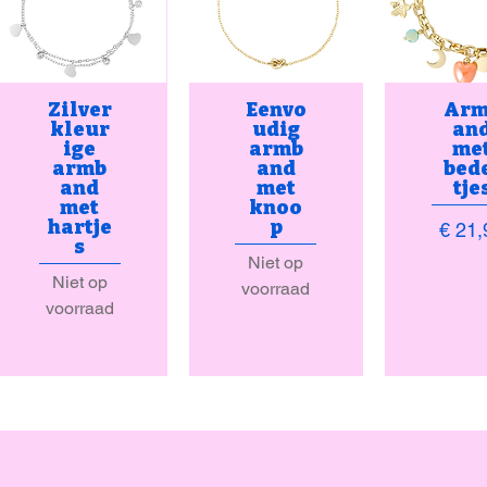
Zilver
Eenvo
Arm
kleur
udig
an
ige
armb
me
armb
and
bed
and
met
tje
met
knoo
hartje
p
Prijs
€ 21,
s
Niet op
Niet op
voorraad
voorraad