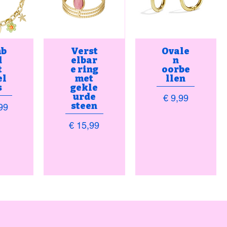
b
Verst
Ovale
d
elbar
n
t
e ring
oorbe
el
met
llen
s
gekle
urde
Prijs
€ 9,99
steen
99
Prijs
€ 15,99