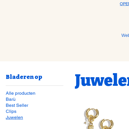
OPE
We
Juwele
Bladeren op
Alle producten
Barù
Best Seller
Clips
Juwelen