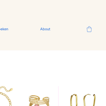
oeken
About