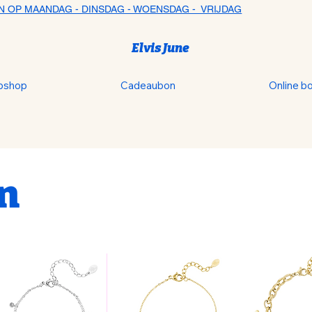
N OP MAANDAG - DINSDAG - WOENSDAG - VRIJDAG
Elvis June
bshop
Cadeaubon
Online b
n