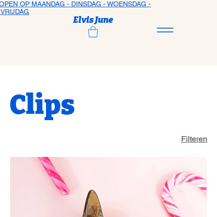
OPEN OP MAANDAG - DINSDAG - WOENSDAG -
VRIJDAG
Elvis June
Clips
Filteren