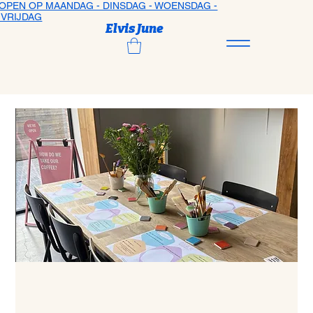
OPEN OP MAANDAG - DINSDAG - WOENSDAG -
VRIJDAG
Elvis June