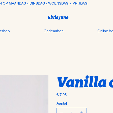
N OP MAANDAG - DINSDAG - WOENSDAG - VRIJDAG
Elvis June
bshop
Cadeaubon
Online b
Vanilla 
Prijs
€ 7,95
Aantal