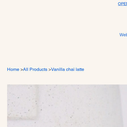
OPE
We
Home
>
All Products
>
Vanilla chai latte